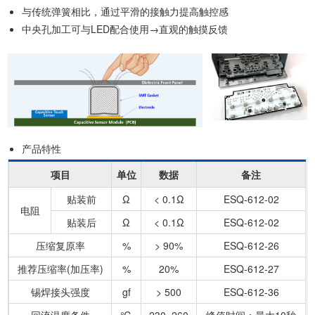
与传统弹簧相比，通过平滑的接触力提高触控感
中央孔加工可与LED配合使用→直观的触摸反馈
产品特性
项目
单位
数据
备注
贴装前
Ω
< 0.1Ω
ESQ-612-02
电阻
贴装后
Ω
< 0.1Ω
ESQ-612-02
压缩复原率
%
> 90%
ESQ-612-26
推荐压缩率(加压率)
%
20%
ESQ-612-27
锡焊接头强度
gf
> 500
ESQ-612-36
回流温度条件
℃
230~260
峰值时间：最大10秒