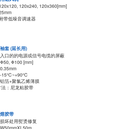
20x120, 120x240, 120x360[mm]
25mm
 附带低噪音调速器
袖套 (延长用)
入口的的电源或信号电缆的屏蔽
Φ50, Φ100 [mm]
 0.35mm
 -15℃~+90℃
: 铝箔+聚氯乙烯薄膜
方法：尼龙粘胶带
熔胶带
损坏处用熨烫修复
 W50mmXL50m