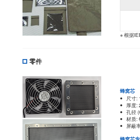
※ 根据I
零件
蜂窝芯
尺寸: 
厚度: 
孔径 (C
材质:
屏蔽率: 
蜂窝芯专