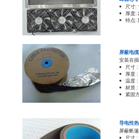
尺寸: 1
厚度: 
特点:
屏蔽电缆
安装在插
尺寸 : 
厚度 :
温度 :
材质 
紧固
导电性热
屏蔽帐篷
尺寸 :