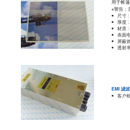
用于帐篷
※警告：
尺寸 :
厚度 :
材质 
表面电阻
屏蔽效能
透射率
EMI 
客户