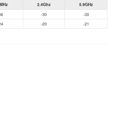
MHz
2.4Ghz
5.9GHz
36
-30
-30
24
-20
-21